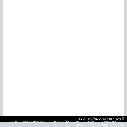
© מטח - המרכז לטכנולוגיה חינוכית
אינדקס הספרים
תקנון הספרייה
על הספרייה
תנאי שימוש באתר והגנה על
פרטיות
הסדרי נגישות
עזרה