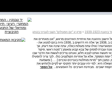
נה 1939-1923
>
פרק יג "יום הפעילים" השני לענייני בטחון
 fs . NS . ­j רואה כמחדל יסודי של הישוב וההגנה את אי­חזיית האירועים מראש, "אנו מאחרים את
המאורעות בהכנת תגובתנו" . שמירה גושית ומארבים מבוצעים ב­ ,1938 אך אלה היו דרושים ב­ ,1936 והיה בהם למנוע את ­
" . ב­ 1936 מרכז ההגנה מנע, המאורעות ! ואילו עתה פעולות כאלה, עתה שינה את דעתו, אך
שההגנה עוברת לפסים של צבא קבוע ומאומן ) "מטה ראשי, פיקוד
צבאי תעשה אותנו לצבא חלש, ואנחנו צריכים לעשות את הדבר שבו
ל יזמת המפקד, אלא על אחריות הקולקטיב כולו . לכך צריך להפעילו
כמובן תוך "מרות מוחלטת בעניינים טכניים ] . . . [ ומשמעת
השאלה היא : למי יהיו עצבים יותר חזקיםי יש לקיים ולהתיש את
הקמת ישובים . מבחינת הערבים ­ כל האמצעים...
אל הספר