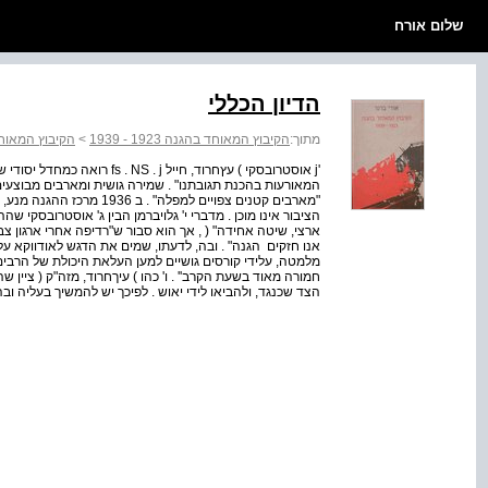
שלום אורח
הדיון הכללי
מתוך:
הקיבוץ המאוחד בהגנה 1923 - 1939
>
הקיבוץ המאוחד בהג
'j אוסטרובסקי ) עץ­חרוד, חייל
"מארבים קטנים צפויים למפלה
הציבור אינו מוכן . מדברי י' גלויברמן הבין ג' אוסטרובסקי 
ארצי, שיטה אחידה" ( , אך הוא סבור ש"רדיפה אחרי ארגון 
אנו חזקים ­ הגנה" . ובה, לדעתו, שמים את הדגש לאו­דווקא ע
מלמטה, על­ידי קורסים גושיים למען העלאת היכולת של הרבים, 
חמורה מאוד בשעת הקרב'' . ו' כהו ) עיךחרוד, מזה"ק ( ציין ש
הצד שכנגד, ולהביאו לידי יאוש . לפיכך יש להמשיך בעליה וב