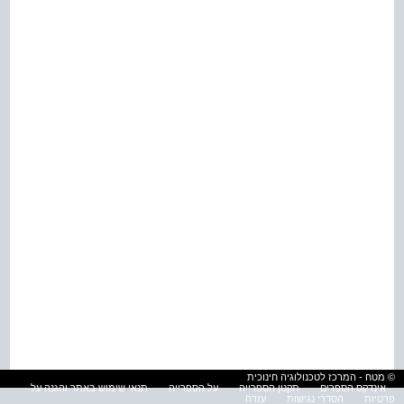
© מטח - המרכז לטכנולוגיה חינוכית
אינדקס הספרים
תקנון הספרייה
על הספרייה
תנאי שימוש באתר והגנה על
פרטיות
הסדרי נגישות
עזרה