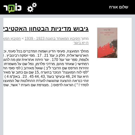
שלום אורח
גיבוש מדיניות הבטחון האקטיביסטית
מתוך:
הקיבוץ המאוחד בהגנה 1923 - 1939
>
הקיבוץ המאוחד בהג
ה-יא ביגור
זוהי כנראה ההצעה שהוגשה לועדת ההחלטות של המועצה . ע"
לסדר ! " ) הוראה לדפוס ( . מצורפת שם הערת י' אשד, שסעיף