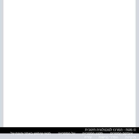
© מטח - המרכז לטכנולוגיה חינוכית
אינדקס הספרים
תקנון הספרייה
על הספרייה
תנאי שימוש באתר והגנה על
פרטיות
הסדרי נגישות
עזרה