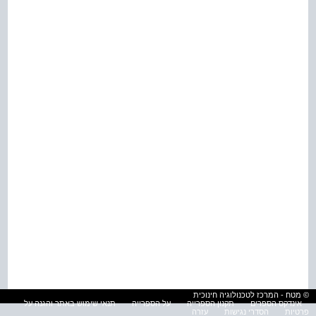
© מטח - המרכז לטכנולוגיה חינוכית
אינדקס הספרים
תקנון הספרייה
על הספרייה
תנאי שימוש באתר והגנה על
פרטיות
הסדרי נגישות
עזרה