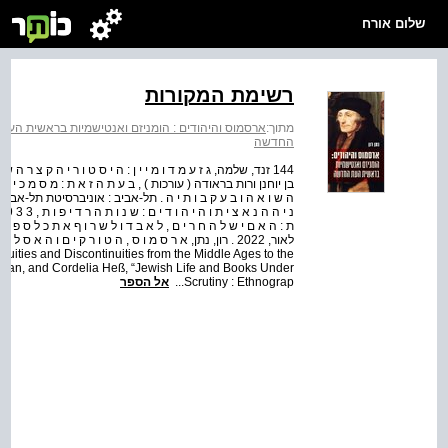
שלום אורח
רשימת המקורות
מתוך:
ארסמוס והיהודים : הומניזם ואנטישמיות בראשית הע
החדשה
בן יוחנן ורות בראודה ( עורכות ) , ב ע ת ה ז א ת : מ ס מ כ י ם ו 
ת : ה א ם י ש ל ה ח ר י ם , ל א ב ד ו ל ש ר ו ף א ת כ ל ס פ ר
inuities and Discontinuities from the Middle Ages to the
than, and Cordelia Heß, “Jewish Life and Books Under
Scrutiny : Ethnograp...
אל הספר