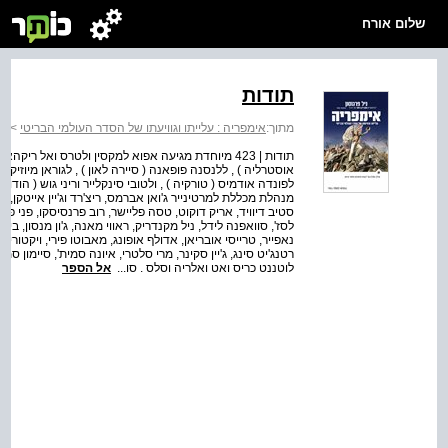
שלום אורח
תודות
מתוך:
אימפריה : עלייתו וגוויעתו של הסדר העולמי הבריטי
>
אי
תודות | 423 מיוחדת מגיעה אפוא למקסין ולטרס ואל ריקה
אוסטרליה ) , ללנסנה פופאנה ( סיירה לאון ) , לגוראן מיוזיק ( ד
לפונדה אודמיס ( טורקיה ) , ולטובי סינקלייר וריני גוש ( הודו
מנהלת מכללת למרטינייר ג'ואן אברמס, ריצ'רד וג'יין אייטקן, גורב
סטיב דיוויד, אריק דוקוט, טסה פליישר, רוב פרנסיסקו, פני פאס
לסז', סוואפנה לידל, ניל מקנדריק, ראווי מאנה, ג'ון מנסון, ביל
נאפייר, טרייסי אובריאן, אדולף אופונג, מאבוטו פירי, ויקטוריה
רטנג'יט סינג, ג'יין סקינר, מרי סלטרי, איונה סמית', סיימון סמ
לוטננט כריס ואט ואלריה וסלס . סו...
אל הספר