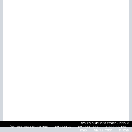
© מטח - המרכז לטכנולוגיה חינוכית
אינדקס הספרים
תקנון הספרייה
על הספרייה
תנאי שימוש באתר והגנה על
פרטיות
הסדרי נגישות
עזרה