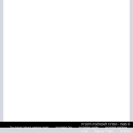
© מטח - המרכז לטכנולוגיה חינוכית
אינדקס הספרים
תקנון הספרייה
על הספרייה
תנאי שימוש באתר והגנה על
פרטיות
הסדרי נגישות
עזרה