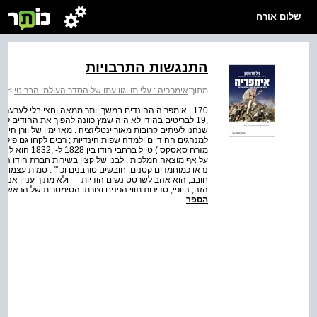
שלום אורח
התנגשות התרבויות
מתוך:
אימפריה : עלייתו וגוויעתו של הסדר העולמי הבריטי
>
אי
170 | אימפריה ההינדים במשך יותר ממאה וחצי בלי לערער
,19 לבריטים בהודו לא היה שמץ כוונה להפוך את ההודים לא
שנהנו לעיתים קרובות מאוריינטליזציה . מאז ימיו של וורן היי
מזרח סאסקס ) ט
על אף מוצאה המלכותי, לבנו של קצין בשירות חברת הודו המזרחי
נראו כמוחמדים קטנים, חובשים טורבנים וכו'" . סמית עצמו 
חובב, הוא אהב לשרטט נשים הודיות — ולא מתוך עניין אנתרופו
הזה, היופי, סדירות תווי הפנים וצורתו הסימטרית של הראש —
הספר