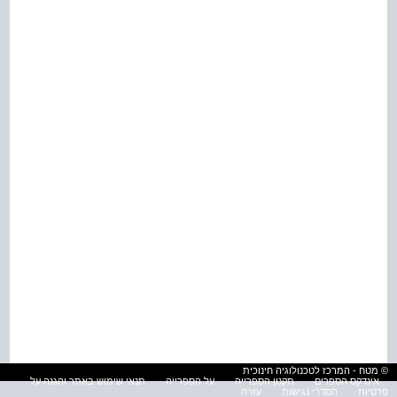
© מטח - המרכז לטכנולוגיה חינוכית
אינדקס הספרים
תקנון הספרייה
על הספרייה
תנאי שימוש באתר והגנה על
פרטיות
הסדרי נגישות
עזרה