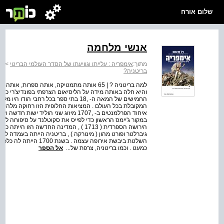
שלום אורח
אנשי מלחמה
מתוך:
אימפריה : עלייתו וגוויעתו של הסדר העולמי הבריטי
>
אי
בריטניה?
למה בריטניה ? | 65 אותה מתמטיקה, אותה ספרות
והיא חלה באותה מידה על הליסיאום הצרפתי בפונדיצ'רי כמו
החמישים של המאה ה- ,18 בתי ספר בכל רח
המקובלת בכל העולם . המציאות החלופית הזו רחוקה מלהיות דמ
איחוד הפרלמנטים ב- ,1707 מיזוג שני ה
במקור ג'יימס הראשון כדי לפייס את סקוטלנד על סיפוחה לא
הירושה הספרדית ( 1713 ) , המדינה החדש
גיברלטר ופורט מהון ( מינורקה ) , בריטניה הייתה בעמדה לש
השלטת ביבשת אירופה עצמ
כמעט . וכמו בריטניה, צרפת של...
אל הספר