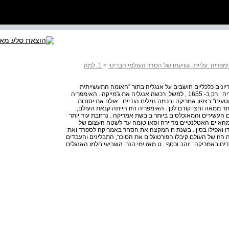
מפריה: עלייתו וגוויעתו של הסדר העולמי הבריטי
>
1. למה
וריונים כלכליים חושבים על אנגליה בתור "האומה התעשייתית
הראשונה" . אך האנגלים זינקו מאוחר במרוץ האירופי לאימפריה . רק ב- 1655 , למשל, רכשה אנגליה את ג'מייקה . האימפריה
עים" בצפון אמריקה ובכמה נמלים הודיים . אולם את יסודות
ר ממאה וחצי קודם לכן . האימפריה הזו הייתה קנאת העולם,
העשירים והמאוכלסים ביותר ביבשת אמריקה . נרחבת עוד יותר
מהאיים האטלנטיים מדיירה וסאו טומה עד לשטח העצום של
דו ואפילו בסין . בשנת ח המקצה את הסחר באמריקה לספרד ואת
קה הזו של העולם קיבלו הפורטוגלים את הסוכר, התבלינים והעבדים
ים באמריקה : זהב וכסף . ט מאז ימי הנרי השביעי חלמו האנגלים