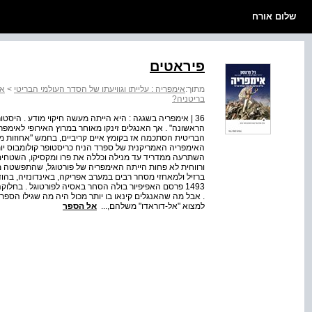
שלום אורח
פיראטים
מתוך:
אימפריה : עלייתו וגוויעתו של הסדר העולמי הבריטי
>
אי
בריטניה?
36 | אימפריה בשגגה : היא הייתה מעשה חיקוי מודע . היסט
הבריטית הסתכמה אז בקומץ איים קריביים, בחמש "אחוזות מט
האימפריה האמריקנית של ספרד הניח כריסטופר קולומבוס יות
השתרעה ממדריד עד מנילה וכללה את פרו ומקסיקו, השטחים 
ורווחית לא פחות הייתה האימפריה של פורטוגל, שהתפשטה 
ברזיל ולמאחזי מסחר רבים במערב אפריקה, באינדונזיה, בהו
1493 פרסם האפיפיור בולה הסחר באסיה לפורטוגל . בחלו
. אבל מה שהאנגלים קינאו בו יותר מכול היה מה שגילו הספרד
למצוא "אל-דוראדו" משלהם,...
אל הספר