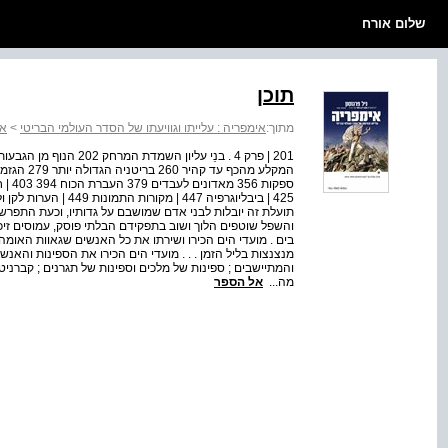
שלום אורח
תוכן
מתוך:
אימפריה : עלייתו וגוויעתו של הסדר העולמי הבריטי
>
אי
425 | ביבליוגרפיה 447
תועלת זה יובלות לבני אדם שמושבם על גדותיו, וכעת התפרש בה
והשפל שוטפים הלוך ושוב בתפקידם הבלתי פוסק, עמוסים זיכ
בים . מועדי הים הכירו ושירתו את כל האנשים שגאוות האומה 
מנצנצות בליל הזמן . . . מועדי הים הכירו את הספינות והאנש
והמתיישבים ; ספינות של מלכים וספינות של תגרנים ; קברני
מה...
אל הספר