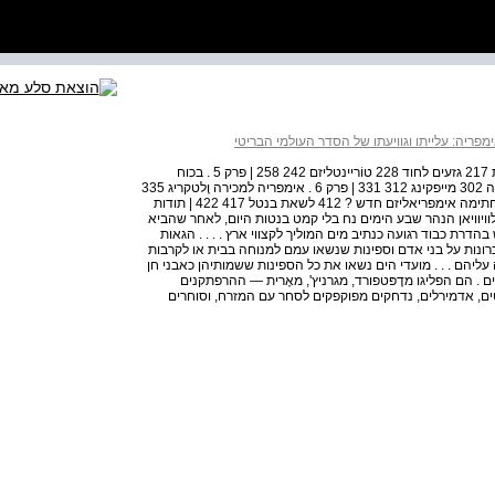
מפריה: עלייתו וגוויעתו של הסדר העולמי הבריטי
201 | פרק 4 . בנֵי עליון השמדת המרחק 202 הנוף מן הגבעות 217 גזעים לחוד 228 טוֹריינטליזם 242 258 | פרק 5 . בכוח
המקלע מהכף עד קהיר 260 בריטניה הגדולה יותר 279 הגזמה 302 מייפקינג 312 331 | פרק 6 . אימפריה למכירה וֶלטקריג 335
ספקות 356 מאדונים לעבדים 379 העברת הכוח 394 403 | חתימה אימפריאליזם חדש ? 412 לשאת בנטל 417 422 | תודות
 | מקורות התמונות 449 | הערות לקן ולוויוויאן הנהר שבע הימים נח בלי קמט בנטות היום, לאחר שהביא
דרת כבוד רגועה כנתיב מים המוליך לקצווי ארץ . . . . הגאות
רונות על בני אדם וספינות שנשאו עמם למנוחה בבית או לקרבות
עליהם . . . מועדי הים נשאו את כל הספינות ששמותיהן כאבני חן
ים . הם הפליגו מדֶפּטפורד, מגרניץ', מאֶרית — ההרפתקנים
טים, אדמירלים, נדחקים מפוקפקים לסחר עם המזרח, וסוחרים