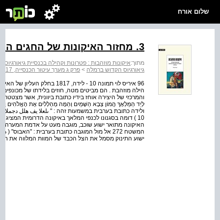
שלום אורח
3. מחזור האיקונות של החגים הנוצריים
מתוך:
איקונות מוזהבות : פטרונות וקהילה בכנסיית גיאורגיוס
גיאורגיוס הקדוש ברמלה
>
פרק ג מערך עיטור הכנסייה, 1817
הילה מוזהבת . הם מביטים מטה, חוזים בלידתו של מכונפים, ה
האיקונה מתואר ישוע שוכב, מוגבה מעט על אדמת המערה, עטוף
המשטח 272 אל מול המוגבה כתובת בערבית : "האבוס"
ישוע התינוק מסמל את הצל הכבד של המוות המלווה את חיי המי