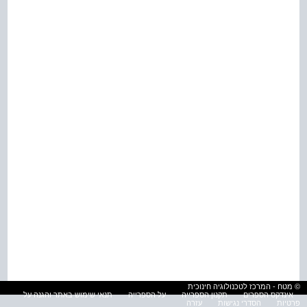
© מטח - המרכז לטכנולוגיה חינוכית
אינדקס הספרים
תקנון הספרייה
על הספרייה
תנאי שימוש באתר והגנה על
פרטיות
הסדרי נגישות
עזרה