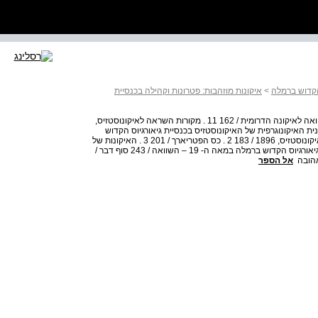
 הקדוש ברמלה
>
איקונות מוזהבות: פטרונות וקהילה בכנסיית
10 . האיקונות של גיאורגיוס הקדוש - האיקונה הצפונית בהשוואה לאיקונה הדרומית / 162 11 . מקורות השראה לאיקונוסטזיס,
ר של האיקונוסטזיס / 175 פרק ד התוכנית האיקונוגרפית של האיקונוסטזיס בכנסיית גיאורגיוס הקדוש
ברמלה ( 1896 ) 1 . מערך האיקונות הדספוטיות הקבועות באיקונוסטזיס, 1896 / 183 2 . כס הפטריארך / 201 3 . האיקונות של
החגים הנוצריים / 203 פרק ה התוכנית העיטורית של כנסיית גיאורגיוס הקדוש ברמלה במאה ה- 19 – השוואה / 243 סוף דבר /
אל הספר