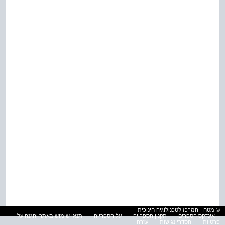
© מטח - המרכז לטכנולוגיה חינוכית
אינדקס הספרים
תקנון הספרייה
על הספרייה
תנאי שימוש באתר והגנה על
פרטיות
הסדרי נגישות
עזרה