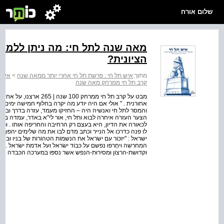
שלום אורח
מאה שנה לתל חי: מה ניתן ללמו
הציונית?
מתוך:
איש תל חי : פרשת תל חי אחרי יותר ממאה שנה
>
איש 
קרב תל חי ממרחק מאה שנה
מבט על קרב תל חי ממרחק 
אחורנית . " אולי אם היה יודע מה יקרה בחלוף חמישה ימים 
והמסר לתל חי ואנשיה היה – החזיקו מעמד, עזרה בדרך ובקרוב
הצער העזרה איחרה לבוא ותל חי, אור לי"א באדר, עמדה בפני 
לכאורה את הדיון, היא בעצם רק הרחיבה והחריפה אותו . וכך מ
לו פנה כדרכו אל הנייר וכתב מדם לבו את מה שלימים יהפוך ל
ישראל : "יזכּוֹר עם ישׂראל את הנשמוֹת הטהוֹרוֹת של בּניו וּב
המחרשה ויחָרפוּ נפשם על כּבוֹד ישׂראל ועל אדמת ישׂראל . יזכּוֹ
וּקדוּשת-הרצוֹן וּמסירוּת-הנפש אשר נספּוּ בּמערכה הכּבדה . .