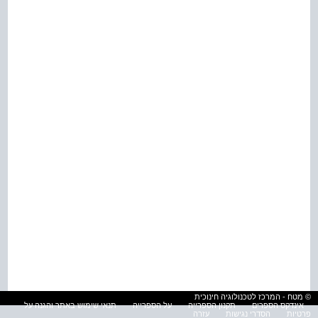
© מטח - המרכז לטכנולוגיה חינוכית
אינדקס הספרים
תקנון הספרייה
על הספרייה
תנאי שימוש באתר והגנה על
פרטיות
הסדרי נגישות
עזרה