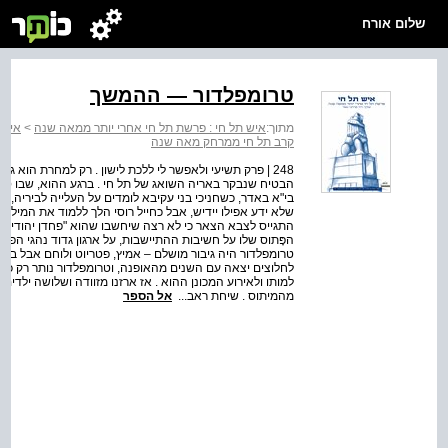
שלום אורח
טרומפלדור — ההמשך
מתוך:
איש תל חי : פרשת תל חי אחרי יותר ממאה שנה
>
איש 
קרב תל חי ממרחק מאה שנה
248 | פרק תשיעי ולאפשר לי ללכת לישון . רק למחרת הוא 
הבטיח שנבקר באריה השואג של תל חי . ברגע ההוא, שבו סיפ
בי"א באדר, כשחניכי בני עקיבא לומדים על העלייה לביריה, א
שלא ידע אפילו יידיש, אבל כחייל רוסי הלך ללמוד את המילים
התגייס לצבא הצאר כי לא רצה שיחשבו שהוא "פחדן יהודי," ו
הפָּתוס שלו על חשיבות ההתיישבות, על ארגון גדוד נהגי הפר
טרומפלדור היה גיבור מושלם – אמיץ, פטריוט ולוחם אבל בעל 
לחלוצים יצאה עם השנים מהאופנה, וטרומפלדור נותר רק כפי
למותו ולאירוע המכונן ההוא . אז ארזנו מזוודה ושלושה ילדי
מהמיתוס . שיחת ראב...
אל הספר