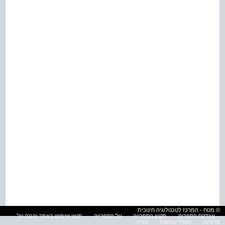
© מטח - המרכז לטכנולוגיה חינוכית
אינדקס הספרים
תקנון הספרייה
על הספרייה
תנאי שימוש באתר והגנה על
פרטיות
הסדרי נגישות
עזרה