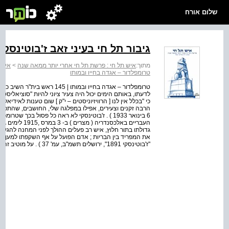
שלום אורח
גיבור תל חי בעיני זאב ז'בוטינסקי
מתוך:
איש תל חי : פרשת תל חי אחרי יותר ממאה שנה
>
איש 
טרומפלדור – אגדה בחייו ובמותו
טרומפלדור – אגדה בחייו ובמותו
לדעתו, באותם הימים יכול היה צעיר ציוני להיות "סוציאליסט
כי "בכלל אין לנו [ הרוויזיוניסטים – י"ק ] שום טענות לאידיא
הרבה זקנים וצעירים, אפילו במפלגה שלי, החושבים, שהתכנית 
6 בינואר 1933 ) . ז'בוטינסקי לא ראה כל פסול בכך 
העבריים באלכסנד
גדולתו בתור חלוץ, איש רב פעלים ההולך לפני המחנה להגשמ
את המפריד בין הבריות ; אדם הפועל על אף השקפתו למען כלל י
"ז'בוטינסקי 1891", ירושלים תשמ"ב, עמ' 37 ) . על מוטיב זה חזר ז'בוטינסקי במהלך נאום באספת עם המוני...