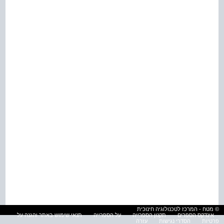
© מטח - המרכז לטכנולוגיה חינוכית
אינדקס הספרים
תקנון הספרייה
על הספרייה
תנאי שימוש באתר והגנה על
פרטיות
הסדרי נגישות
עזרה