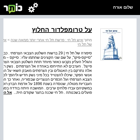
שלום אורח
על טרומפלדור החלוץ
מתוך:
איש תל חי : פרשת תל חי אחרי יותר ממאה שנה
>
איש 
של תל חי
"סייקס-פיקו", על שם שני הקצינים שחתמו עליו : סייקס – מומח
והגליל העליון נקבעו כאזור מיוחד תחת השלטון הצבאי הצרפת
פייצל . הערבים לא התייחסו באהדה אל הצרפתים . נשק רב ז
אלה נתרקם בין האנגלים ובין הצרפתים מאבק חשאי על ההשפע
אנשי הפקר, שיכלו להצטייד בכל מיני נשק חדיש וליהפך לספֵ
הצבא הצרפתי ועל הכפרים הנוצריים שבסוריה, ואחר כך הרחי
העבריות מטולה, שנוסדה בשנת 6
במשקיהם עבדו פלחים ערבים . המושבה היתה בודדה בסביבה ז
פועלים בשכנותה . תל חי שכנה בחצר שקודם הית...
אל הספ