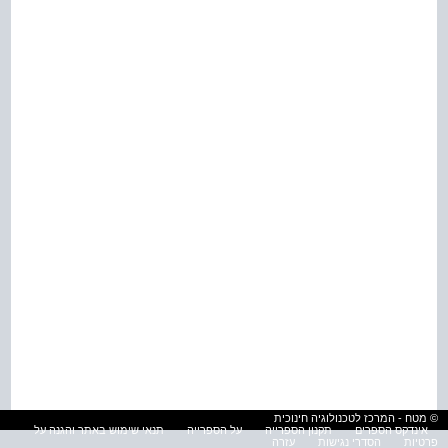
© מטח - המרכז לטכנולוגיה חינוכית
אינדקס הספרים
תקנון הספרייה
על הספרייה
תנאי שימוש באתר והגנה על
פרטיות
הסדרי נגישות
עזרה