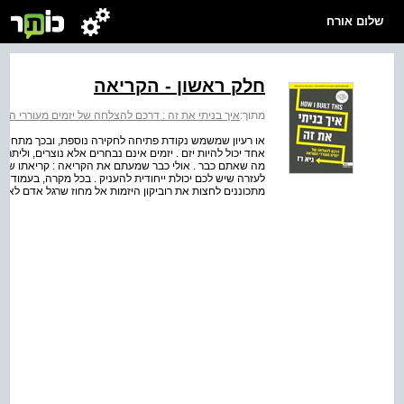
שלום אורח
חלק ראשון - הקריאה
מתוך:
איך בניתי את זה : דרכם להצלחה של יזמים מעוררי הש
או רעיון שמשמש נקודת פתיחה לחקירה נוספת, ובכך מתחיל
אחד יכול להיות יזם . יזמים אינם נבחרים אלא נוצרים, וליתר ד
מה שאתם כבר . אולי כבר שמעתם את הקריאה : קריאתו של ר
לעזרה שיש לכם יכולת ייחודית להעניק . בכל מקרה, בעמוד
מתכוננים לחצות את רוביקון היזמות אל מחוז שרגל אדם לא ד