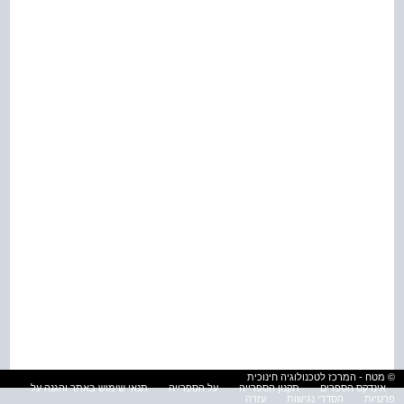
© מטח - המרכז לטכנולוגיה חינוכית
אינדקס הספרים
תקנון הספרייה
על הספרייה
תנאי שימוש באתר והגנה על
פרטיות
הסדרי נגישות
עזרה