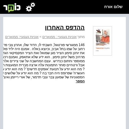
שלום אורח
ההדפס האחרון
מתוך:
אוניות געגועיי : ממוארים
>
אוניות געגועיי: ממוארים
146 ממגורשי פורטוגל, השבתי לו, הדוד שלו, אהרון צבי פרו
רחוב על שמו בתל אביב, וכיוצא באלה . אמנם היה יליד פולין
את יוחנן סימון הצייר מגן שמואל ואת הצייר המקסיקאי הגדול 
מרהיב משל יוחנן סימון . הוא ידע שלא אתאפק, ואמנם רכשתי
ממוספר וחתום כנדרש . עצם המחשבה על שני ציירים אלה, אהוב
אבל ורטהיים סוחר התמונות עלה ארצה מברית המועצות רק 
? מה הוא יודע על תנועת 'אופקים חדשים' ? מה הוא יודע על
העשרה' שפרופס היה חבר בה ? מה הוא יודע על שלושים שנות 
הססגוניות של שמעון צבר וצבי תדמור, של אורי רייזמן ואיצ'ה
הספר