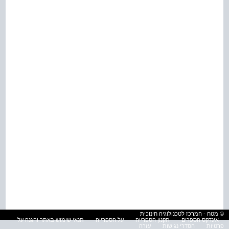
© מטח - המרכז לטכנולוגיה חינוכית
אינדקס הספרים
תקנון הספרייה
על הספרייה
תנאי שימוש באתר והגנה על
פרטיות
הסדרי נגישות
עזרה