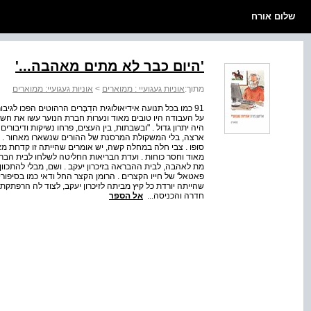
שלום אורח
'היום כבר לא מתים מאהבה...'
מתוך:
אוניות געגועיי : ממוארים
>
אוניות געגועיי: ממוארים
91 כמו בכל תנועה אידיאולוגית הדַבָּרים הרהוטים הפכו לגי
על העבודה היו טובים מאוד ונערות חברת הנוער עשו את חשב
היה יתרון גדול . "ובשבתות, בין העצים, פרחו נשיקות ודיבורים 
ארצה, בלי המשקולת המרסנת של ההורים שנשארו מאחור . ו
סופו . צבי חלה במחלה קשה, יש אומרים שהייתה זו קדחת מאו
מאוד וחסר כוחות . ועדת הבריאות החליטה לשלחו לבית הברא
מת לאהבה, לבית ההבראה בזיכרון יעקב . ושם, מבלי להתכוו
פאטאל' של חייו הקצרים . הרומן הקצר החל ודאי כמו בסיפור
שהייתה יורדת כל קיץ מביתה לזיכרון יעקב, לצוד לה הרפתקת
חדרה והכניסה...
אל הספר