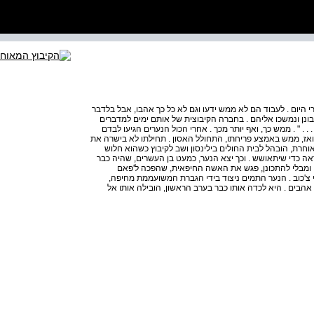
בורי היום . לעבוד הם לא ממש ידעו וגם לא כל כך אהבו, אבל בלדבר
ונן ונמשכו אליהם . בחברה הקיבוצית של אותם ימים למדברים
. . . " . ממש כך, ואף יותר מכך . אחרי הכול הנערים הגיעו לבדם
אז, ממש באמצע פריחתו, התחולל האסון . תחילתו לא בישרה את
חרת, הובהל לבית החולים בילינסון ושב לקיבוץ כשהוא חלוש
ה כדי שיתאושש . וכך יצא הנער, כמעט בן העשרים, שהיה כבר
ן ומבלי להתכונן, פגש את האשה החיפאית, שהפכה ל'פאם
י צ'כוב . הנער התמים ניצוד בידי הגברת המשועממת מחיפה,
 אהבים . היא לכדה אותו כבר בערב הראשון, הובילה אותו אל