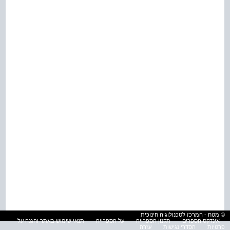
© מטח - המרכז לטכנולוגיה חינוכית
אינדקס הספרים
תקנון הספרייה
על הספרייה
תנאי שימוש באתר והגנה על
פרטיות
הסדרי נגישות
עזרה