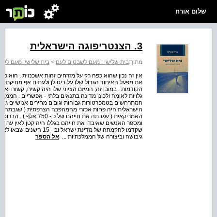
שלום אורח
3. הצנטריפוגה הישראלית
מתוך:
בית שלישי : מעם לשבטים לעם
>
בית שלישי: מעם לשב
אין זה נכון שהוא כפה רק על מזרחים זהות אשכנזית . הוא כפ
את מפעל האיחוד הגדול שלו על ביטולן ולעתים אף מחיקתן של
הקודמות . במובן זה, המיזם הציוני שלו היה קשיח, קשוח וא
גלויות לאומה ולכונן מדינה בתנאים בלתי ‑ אפשריים . הממלכת
המתרחשים בטמפרטורות גבוהות וגובים מחירים אנושיים גבוהים
האמריקאית ( שגבתה את חי
שקדמו להקמתה של מדינת ישר
גיבושה וביצורה של הממלכתיות ...
אל הספר