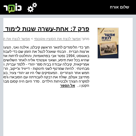
שלום אורח
פרק 7: אחת‑עשרה שנות לימוד ותואר שני
מתוך:
אפשר לנצח את הסוציו‐אקונומי
>
אפשר לנצח את הסוצי
תוך כדי הלימודים לתואר הראשון קיבלנו, אילנה ואני, הצעה לנ
ארצות הברית . הבנתי שאוכל לנצל את הזמן שם כדי לעבוד במ
באוגוסט ,1994 נפטר אבי בפתאומיות, והחלטנו ל
שהיא בכל זאת תיסע, ושאני אצטרף אליה לאחר השלושים לפטיר
אמריקאית, קיבלה עבודה בבית ספר יהודי ‑ ללמד עברית, וקצת
מבחינתי : להיות שמרטף לשני תינוקות ‑ דייוויד וג'ייקוב, ה
חמש אחר הצהריים . המעסיקים שלי היו זוג יהודי צעיר, בוב ו
מתייצב אצלם, שולח את רבקה לעבודתה עם הסובארו ג'סטי ה
למקרה הצורך ולבטיחות הילדים . סדר היום היה קסום מבחינתי :
הקטן ו...
אל הספר