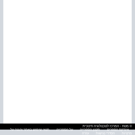
© מטח - המרכז לטכנולוגיה חינוכית
אינדקס הספרים
תקנון הספרייה
על הספרייה
תנאי שימוש באתר והגנה על
פרטיות
הסדרי נגישות
עזרה