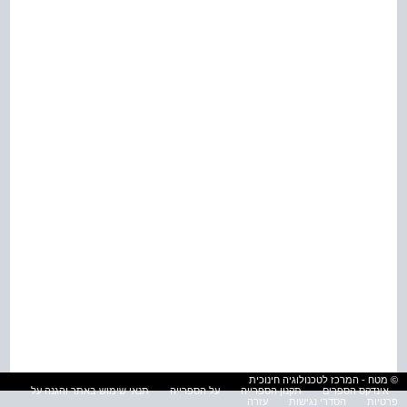
© מטח - המרכז לטכנולוגיה חינוכית
אינדקס הספרים
תקנון הספרייה
על הספרייה
תנאי שימוש באתר והגנה על
פרטיות
הסדרי נגישות
עזרה