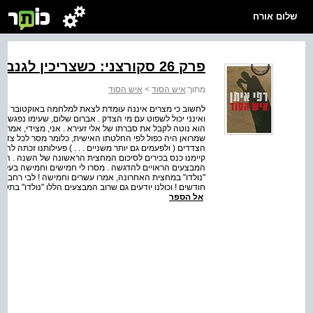
שלום אורח
פרק 26 סקורצני: כשצריכין לגנב מורידין אותו מעץ התלייה
מתוך:
איש הסוד
>
איש הסוד
הוא נוטה לקבל את סברתו של אלי זעירא . אני, מצידי, אמרת
שמרואן היה כפול לפי החלטתו האישית, כלומר מסר לכל צד א
קיימנו כנס בכירים לסיכום המחצית הראשונה של השנה . הופ
המבצעים הראויים להדגשה . מסרו לי חמישים וחמישה בעלי ערך 
חודשים ! וכולנו יודעים גם שרוב המבצעים הללו "נולדו" בתקופת
אל הספר