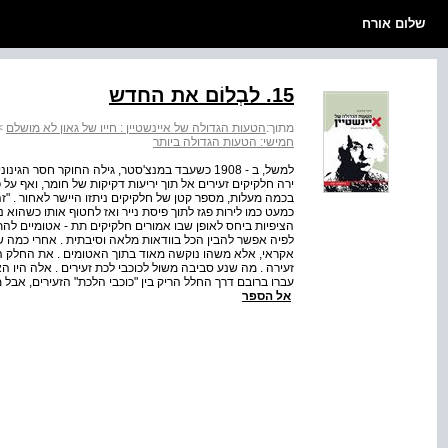
שלום אורח
15. לבְלוֹם את החדש
מתוך:
הטעות הגדולה של איינשטיין : חייו של גאון לא מושלם
>
חמישי: הטעות הגדולה ביותר
למשל, ב ‑ 1908 כשעבד במנצ'סטר, גילה החוקר חסר ה
ירה חלקיקים זעירים אל תוך יריעות דקיקות של חומר, ואף על 
בכמה מעלות, מספר קטן של חלקיקים ניתזו היישר לאחור . "זה
כמעט כמו לירות פגז לתוך פיסת נייר ואז לחטוף אותו כשהוא נ
הציפיות ביחס לאופן שבו אמורים חלקיקים תת ‑ אטומיים להת
לפיה אפשר להבין הכל בוודאות מלאה וסיבתית . אחרי כמה שבוע
אקראי, אלא משהו נוקשה מאוד בתוך האטומים . את החלק ה
זעירה . מה שנע סביבה משול לכוכבי לכת זעירים . אלה היו 
עברו ברובם דרך החלל הריק בין "כוכבי הלכת" הזעירים, א
אל הספר