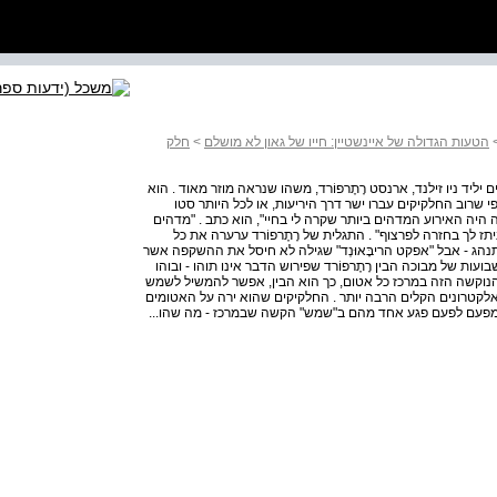
הטעות הגדולה של איינשטיין: חייו של גאון לא מושלם
>
חלק
גינונים יליד ניו זילנד, ארנסט רָתֶרפוֹרד, משהו שנראה מוזר מאוד . הוא
פי שרוב החלקיקים עברו ישר דרך היריעות, או לכל היותר סטו
 היה האירוע המדהים ביותר שקרה לי בחיי", הוא כתב . "מדהים
יתז לך בחזרה לפרצוף" . התגלית של רָתֶרפוֹרד ערערה את כל
נהג - אבל "אפקט הריבָּאוּנְד" שגילה לא חיסל את ההשקפה אשר
ות של מבוכה הבין רָתֶרפוֹרד שפירוש הדבר אינו תוהו ‑ ובוהו
נוקשה הזה במרכז כל אטום, כך הוא הבין, אפשר להמשיל לשמש
האלקטרונים הקלים הרבה יותר . החלקיקים שהוא ירה על האטומים
בל מפעם לפעם פגע אחד מהם ב"שמש" הקשה שבמרכז - מה שהו...