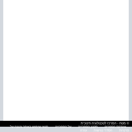
© מטח - המרכז לטכנולוגיה חינוכית
אינדקס הספרים
תקנון הספרייה
על הספרייה
תנאי שימוש באתר והגנה על
פרטיות
הסדרי נגישות
עזרה