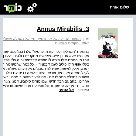
שלום אורח
3. Annus Mirabilis
מתוך:
הטעות הגדולה של איינשטיין : חייו של גאון לא מושלם
>
ראשון: מקורות הגאונות
בחוצפה "המחלקה לפיזיקה תיאורטית" שלו ) בכל פעם שנראה ה
אקדמית אלא אם כן יציג מימצאים מחקריים בולטים, ועל כן 
נוהג מן הסתם אילו היתה לו משרה אקדמית והיה עליו לפלס א
בעלי אופי חזק יכולים לעמוד בפניו" ) . כל כמה שהמשימה ה
- פרט, אולי, לאשתו, שהיו לה תסכולים מקצועיים משלה . 
לקבל משרה אקדמית, ועכשיו היתה כלואה בבית עם הילד . ר
השונים לסבלם התחילו אט ‑ אט לפעור תהום ביניהם . בשעות ה
אחרים, ובהם גם חבר חדש ושמו מוריס סוֹלוֹבין, רומני צעיר 
החבורה - אף על פי שוויתר על הפיזיקה אחרי שיעור או שניים 
הצטרפ...
אל הספר