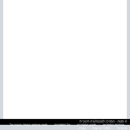
© מטח - המרכז לטכנולוגיה חינוכית
אינדקס הספרים
תקנון הספרייה
על הספרייה
תנאי שימוש באתר והגנה על
פרטיות
הסדרי נגישות
עזרה