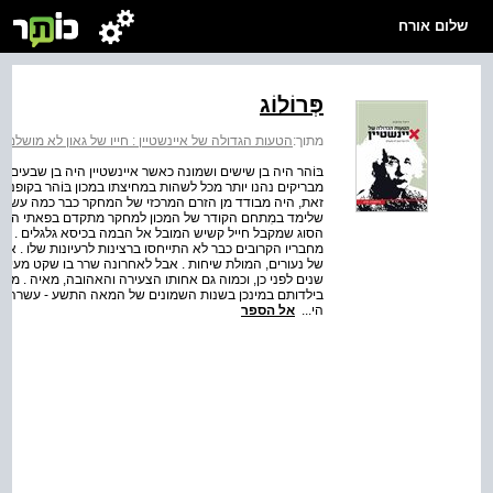
שלום אורח
פְּרוֹלוֹג
מתוך:
הטעות הגדולה של איינשטיין : חייו של גאון לא מושלם
>
בּוֹהר היה בן שישים ושמונה כאשר איינשטיין היה בן שבעים ו
מבריקים נהנו יותר מכל לשהות במחיצתו במכון בּוֹהר בקופנ
זאת, היה מבודד מן הזרם המרכזי של המחקר כבר כמה עשורים
שלימד במִתחם הקודר של המכון למחקר מתקדם בפאתי הקמפו
הסוג שמקבל חייל קשיש המובל אל הבמה בכיסא גלגלים . עמיתי
מחבריו הקרובים כבר לא התייחסו ברצינות לרעיונות שלו . אי
של נעורים, המולת שיחות . אבל לאחרונה שרר בו שקט מעיק 
שנים לפני כן, וכמוה גם אחותו הצעירה והאהובה, מאיה . מות
בילדותם במינכן בשנות השמונים של המאה התשע ‑ עשרה, וא
הי...
אל הספר