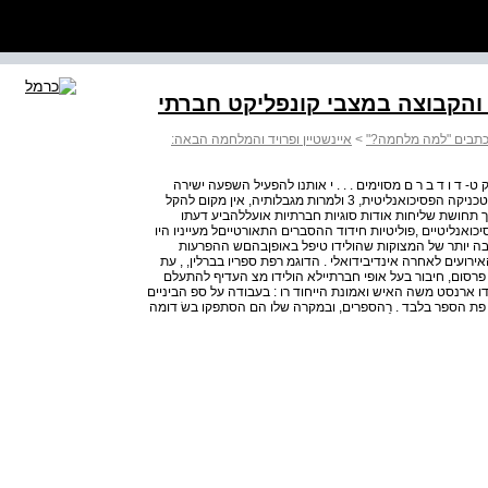
והקבוצה במצבי קונפליקט חברתי
מכתבים "למה מלחמה?"
>
איינשטיין ופרויד והמלחמה הבאה:
פ ל י ק ט- ד ו ד ב ר ם מסוימים . . . י אותנו להפעיל השפעה ישירה
באמצעות חומרים כימי אך בעת הזאת אין באמתחתנו אלא הטכניקה הפסיכואנליטית, 3 ולמרות מגבלותיה, אין מקום להקל
וך תחושת שליחות אודות סוגיות חברתיות אועללהביע דעתו
אנליטיים ,פוליטיות חידוד ההסברים התאורטייםל מעייניו היו
בה יותר של המצוקות שהולידו טיפל באופןבהםש ההפרעות
ועים לאחרה אינדיבידואלי . הדוגמ רפת ספריו בברלין, , עת
ינואר פסיכולוגי . הוא-דו פרסום, חיבור בעל אופי חברתיילא הולידו מצ העדיף להתעלם
דו ארנסט משה האיש ואמונת הייחוד רו : בעבודה על ספ הביניים
יו שורפים גם את מחבר-מזל משום שבימי- ג'ונס שהוא בר 4 פת הספר בלבד . רֵהספרים, ובמקרה שלו הם הסתפקו בשׂ דומה