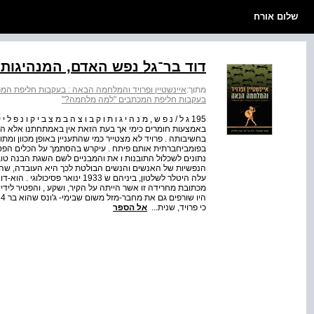
שלום אורח
דוד בר־גל נפש האדם, המנהיגות 
מתוך:
איינשטיין ופרויד והמלחמה הבאה : בעקבות חליפת ה
בעקבות חליפת המכתבים "למה מלחמה?"
195 ג ל / נ פ ש , מ נ ה י ג ו ת ו ק ב ו צ ה ב מ צ ב י ק ו נ 
בחשיבותה . פרויד לא מצטייר כמי שהתעניין באופן מכוון ומת
בפומביחברתית אותם פיתח . עיקרש בהסתמך על הכלים הפסיכו
נתונים לשכלול התובנות ו את והמבניים לשם השגת הבנה טו
הנפשיות של האנשים והנשים הבולטת לכך היא העובדה, שהאיר
עלה היטלר לשלטון, ביניהם שׂ 1933 
מכתובת מחרידה זו אשר הייתה על הקיר, ושקע , והפטיר לידי
ה
כי פרויד, שנית...
אל הספר