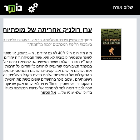
שלום אורח
ערן רולניק אחריתה של מופתיות: 
מתוך:
איינשטיין ופרויד והמלחמה הבאה : בעקבות חליפת ה
בעקבות חליפת המכתבים "למה מלחמה?"
מ ה מ ל ח מ ה ? ל 40 לא נם יהודים . הִ – בר
לשער שפנטזיה קיבוצית לא היא אשר הבטיחה,רוח יהודים כלשהו
קשר״יפתחו בדיאלוג ו ששני האישים גם למוצאם היהודי ולפי
במעמד הציבוריבלי שהעניקו לזהותם כ״יהודים על תרבותיים המ
אחת ערכים מדעיים אובייקטיביים וערכים הומניסטי ים מקובלים 
ההתקבלות של התאוריות שלהם בדעת הקהל העולמית, והיו מע
באוקטובר . איינשטיין -Time פרויד למדען
בדיוקן שלו- עיניו של ...
אל הספר