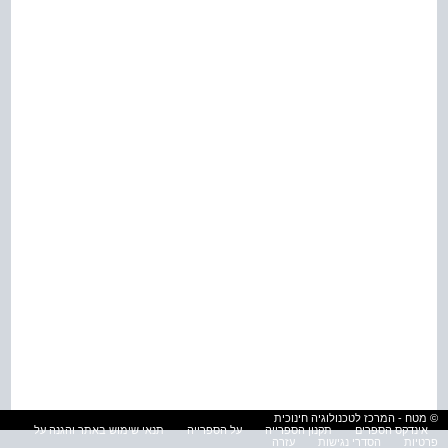
© מטח - המרכז לטכנולוגיה חינוכית
אינדקס הספרים
תקנון הספרייה
על הספרייה
תנאי שימוש באתר והגנה על
פרטיות
הסדרי נגישות
עזרה