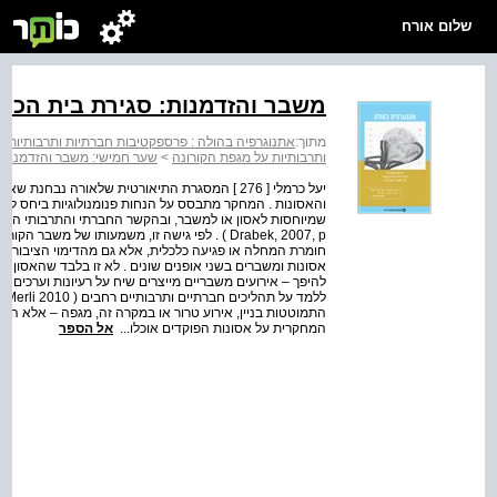
שלום אורח
משבר והזדמנות: סגירת בית הכנס
מתוך:
אתנוגרפיה בהולה : פרספקטיבות חברתיות ותרבותיות ע
ותרבותיות על מגפת הקורונה
>
שער חמישי: משבר והזדמנות
יעל כרמלי [ 276 ] המסגרת התיאורטית שלאורה נב
והאסונות . המחקר מתבסס על הנחות פנומנולוגיות ביחס למ
Drabek, 2007, p ) . לפי גישה זו, משמעותו של מש
חומרת המחלה או פגיעה כלכלית, אלא גם מהדימוי הציבורי ש
אסונות ומשברים בשני אופנים שונים . לא זו בלבד שהאסון א
לל
התמוטטות בניין, אירוע טרור או במקרה זה, מגפה – אלא החב
המחקרית על אסונות הפוקדים אוכלו...
אל הספר