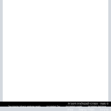
© מטח - המרכז לטכנולוגיה חינוכית
אינדקס הספרים
תקנון הספרייה
על הספרייה
תנאי שימוש באתר והגנה על
פרטיות
הסדרי נגישות
עזרה