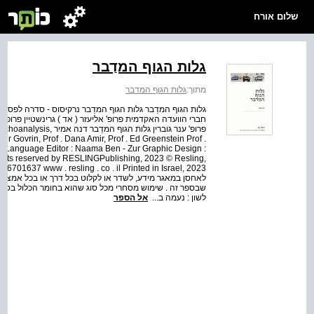
שלום אורח
גלות הגוף המדַבר
מתוך:
גלות הגוף המדבר
גלות הגוף המדַבר גלות הגוף המדַבר נרקיסוס - סדרה לפסיכוא
חברי הוועדה האקדמית פרופ' אליעזר ( אד ) גרינשטיין פרופ' א
פרופ' ענר גוברין גלות ה
r Govrin, Prof . Dana Amir, Prof . Ed Greenstein Prof .
dot Language Editor : Naama Ben - Zur Graphic Design :
ghts reserved by RESLINGPublishing, 2023 © Resling,
לאחסן במאגר מידע, לשדר או לקלוט בכל דרך או בכל אמצעי 
שבספר זה . שימוש מסחרי מכל סוג שהוא בחומר הכלול בספ
לשון : נעמה ב...
אל הספר