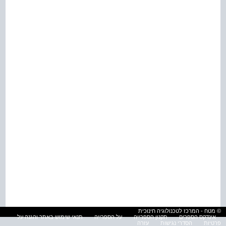
© מטח - המרכז לטכנולוגיה חינוכית
אינדקס הספרים
תקנון הספרייה
על הספרייה
תנאי שימוש באתר והגנה על
פרטיות
הסדרי נגישות
עזרה