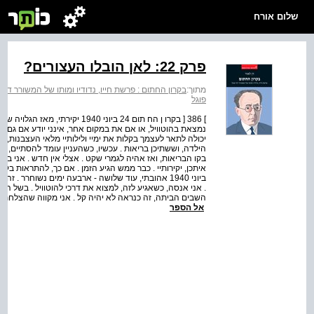
שלום אורח
פרק 22: לאן הובלו העצורים?
מתוך:
בקרון החתום : פרשת חייו, נדודיו ומותו של המשורר דוד 
פוגל
נמצאת בהוטוויל, או אם את במקום אחר, אינני יודע אם גם ק
יכולה לתאר לעצמך בקלות את ימיי ולילותיי מלאי העצבנות, 
הילדה, וששתיכן בריאות . עכשיו, כשהעניין עומד להסתיים, י
בקו הבריאות, ואז אהיה לגמרי שקט . אצלי אין חדש . אני בר
ביוני 1940 אהובתי, עוד שלושה - ארבעה ימים נשוחרר .
. אני אנסה, כשאגיע לזה, למצוא את דרכי להוטוויל . בשל המ
השבים הביתה, זה כנראה לא יהיה קל . אני מקווה שהצלחת 
אל הספר