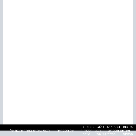
© מטח - המרכז לטכנולוגיה חינוכית
אינדקס הספרים
תקנון הספרייה
על הספרייה
תנאי שימוש באתר והגנה על
פרטיות
הסדרי נגישות
עזרה