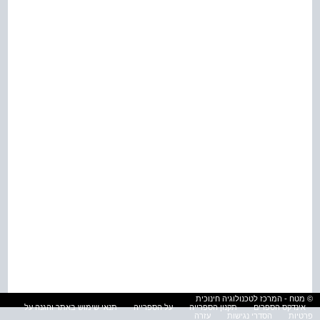
© מטח - המרכז לטכנולוגיה חינוכית
אינדקס הספרים
תקנון הספרייה
על הספרייה
תנאי שימוש באתר והגנה על
פרטיות
הסדרי נגישות
עזרה