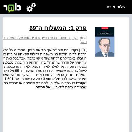
שלום אורח
פרק 1: המשלוח ה־69
מתוך:
בקרון החתום : פרשת חייו, נדודיו ומותו של המשורר דוד 
פוגל
] 18 [ בקרו ן הח תום למשוך עוד את הזמן . המראה על הרצי
הרבה ילדים, הרבה בני משפחות גדולות שנאחזו זה בזה במא
הוגבלו ונאמר להם לקחת ציוד אישי בלבד, אבל בכל זאת רוב ה
עוד יותר על הדרך שהתנהלו בה . הדוחק היה בלתי נסבל, נשים 
משטרת הסדר, אך לאלה לא היה פנאי ולא הייתה סבלנות ל
הזמנים . מכות, הכאה בקתות רובים — העיקר שנוסעי האוטוב
שיהיה 
שקובצו בו עצירים שלא היו להם בני משפחה או חברים במחנה .
שבמזרח צרפת ל"גאר ...
אל הספר