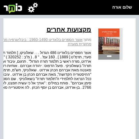
שלום אורח
מקצועות אחרים
מתוך:
אוצר הספרים בלאדינו 1960-1490 : ביבליוגרפיה מחקרית מוערת
מחקרית מוערת
אוצר הספרים בלאדינו 486 הגדול . . . שאלו
סעדי, תרמ"
ארדוט, מורה ראשי ב תלמוד תורה הגדול" . תרגום, עיבוד וע
"ההיסטוריה הקדושה", מאת אברהם הכהן בן ארדוט . עיבוד של
סימן אברהם" . פותח במילים : "אודך אל כי עשית חפצנו, לשקו
2766 . בן-ארדוט, אברהם בן יוסף הכהן . לה איסטורייה סאנטה ק ונטא נד ו טודוס ל וס קו אינטוס די ...