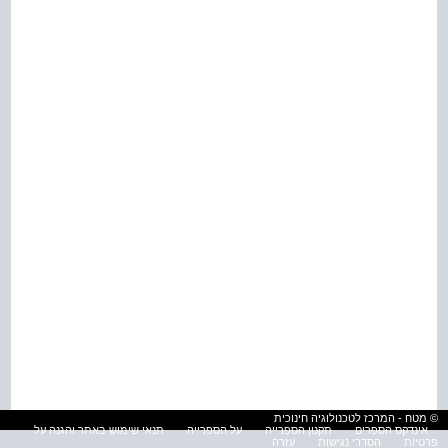
© מטח - המרכז לטכנולוגיה חינוכית
אינדקס הספרים
תקנון הספרייה
על הספרייה
תנאי שימוש באתר והגנה על
פרטיות
הסדרי נגישות
עזרה