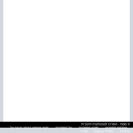
© מטח - המרכז לטכנולוגיה חינוכית
אינדקס הספרים
תקנון הספרייה
על הספרייה
תנאי שימוש באתר והגנה על
פרטיות
הסדרי נגישות
עזרה