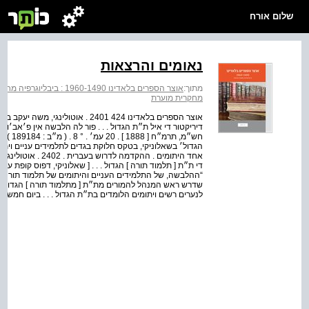
שלום אורח
נאומים והרצאות
מתוך:
אוצר הספרים בלאדינו 1960-1490 : ביבליוגרפיה מחקרית מוערת
מחקרית מוערת
אוצר הספרים בלאדינו 424 2401 . אוטול
דיריקטור די איל ת״ת הגדול . . . פור לה הלבשה אין פ׳אב׳ור די
חש״מ, 
אחד היתומים . ההקד
שדרש ראש המנהל להמורים מת״ת [ מתלמוד תורה ] הגדול . . .
לנערים רשים ויתומים הלומדים בת״ת הגדול . . . ביום חמשה ל