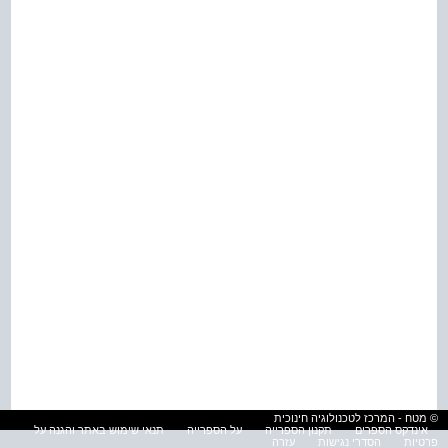
© מטח - המרכז לטכנולוגיה חינוכית
אינדקס הספרים
תקנון הספרייה
על הספרייה
תנאי שימוש באתר והגנה על
פרטיות
הסדרי נגישות
עזרה