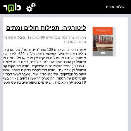
שלום אורח
ליטורגיה: תפילות חולים ומתים
מתוך:
אוצר הספרים בלאדינו 1960-1490 : ביבליוגרפיה מחקרית מוערת
מחקרית מוערת
אוצר הספרים בלאדינו 138 ספר "חיים וחסד
חולים באדריאנופולי,
אישטאן אינטיראדוש לוש צדיקים אין ארץ ישראל . מאנדאדו אה א
308531 ) "ספר הנקרא יחוס הצדיקים . מורה את מקום ק
שמואל בן יעקב עם" . מורה דרך לקברי צדיקים בארץ ישראל,
ייחוס כל הצדיקים", שלוניקי רפ"ז, ועוד . מעבר לשער דברי המ
8 ) בספרייה הלאומית . יש שינויים טיפוגרפיים בין שני הטפסים . ההבדלים הטיפוגרפיים בין שני הקונטר...