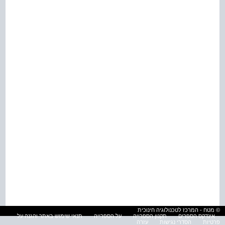
© מטח - המרכז לטכנולוגיה חינוכית
אינדקס הספרים
תקנון הספרייה
על הספרייה
תנאי שימוש באתר והגנה על
פרטיות
הסדרי נגישות
עזרה