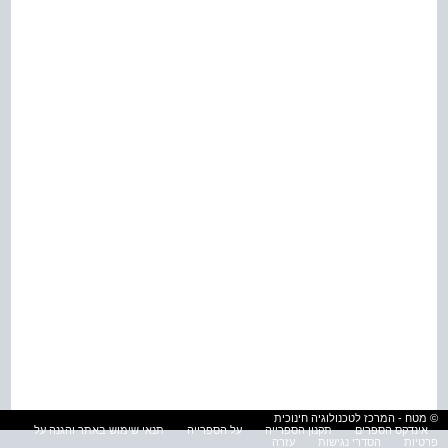
© מטח - המרכז לטכנולוגיה חינוכית
אינדקס הספרים
תקנון הספרייה
על הספרייה
תנאי שימוש באתר והגנה על
פרטיות
הסדרי נגישות
עזרה