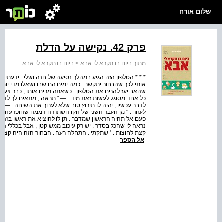
שלום אורח
פרק 42. נקישה על הדלת
מתוך:
ביום בו תקרא לי אבא
>
ביום בו תקרא לי אבא
* * * הטלפון הזה הגיע במהלך נסיעה של חנה ושלי . ידעתי שה
אותי לכך שהבחור יתקשר . כמה ימים הם שבו ושאלו מדי יום :
שהאב יעז להרים את הטלפון . כשאתה מרים אותו , כבר צעד
כל אחד מסוגל לעשות זאת מיד . — " תראה , מתאים לך לדבר 
לדבר עכשיו , יהיה לו תירוץ טוב שלא לערוך את השיחה . — " 
לעזור . " מן העבר השני של הקו השתררה דממה שהופרעה רק
פעם אל תהיה הראשון שמדבר . תן לו להוציא את ראשו בזהירות 
נראה לי שהכל בסדר . יש רק עיכוב ממש קטן , אבל בכללי הכל
קצת לחוצות . " שתקתי . התחלה רעה . הבחור הזה היה קצין 
אל הספר