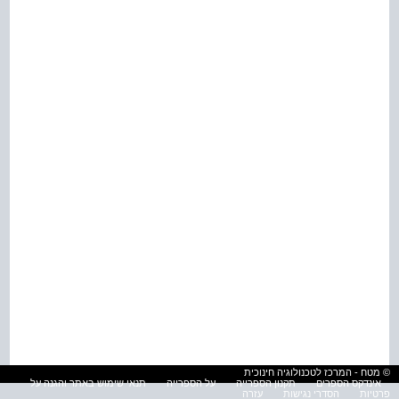
© מטח - המרכז לטכנולוגיה חינוכית
אינדקס הספרים
תקנון הספרייה
על הספרייה
תנאי שימוש באתר והגנה על
פרטיות
הסדרי נגישות
עזרה