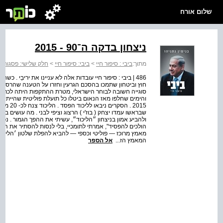
שלום אורח
ניצחון בדקה ה־90 - 2015
מתוך:
ביבי : סיפור חיי
>
ביבי: סיפור חיי
>
חלק שלישי: פסגות
486 | ביבי : סיפור חיי עובדות אלה לא עניינו את יריבַי . כ
חוץ וביטחון שתמכו בהסכם הגרעין וחזרו על הטענה שהרסתי
סוגייה חשובה לבוחר הישראלי, מטרת ההתקפות היתה לכרסם 
שבראשו עמדו יצחק ( בוז'י ) הרצוג וציפי לבני . מה עושים 
ולהביע אמון בניצחון ״הליכוד״, עשיתי את ההפך הגמור . נכ
הולכים להפסיד", אמרתי לתומכיי, בלי לנסות להסתיר את התסכול
מאמץ מרוכז — פוליטי וכספי — להביא להפלת שלטון ׳הליכוד׳
המאמץ הז...
אל הספר