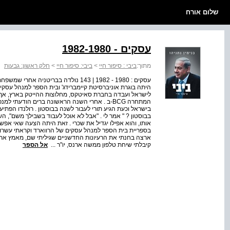
שלום אורח
עסקים - 1982-1980
מתוך:
ביבי : סיפור חיי
>
ביבי: סיפור חיי
>
חלק ראשון: גבעות
עסקים : 1980 - 1982 | 143 נולדה בבריט
לישראל ועבדה בחברת סאיטקס, מחלוצות ההייטק בארץ, אך
המתחרה BCG-ב . אחרי השנה הראשונה ברים הודעתי ל
בישראל וכעת הגיע תורי לעבור לשנה בבוסטון . רולנדו הפתיע
בבוסטון ? " אמר לי . "אבל לא אוכל לעבוד בשבילך משם", ה
אותו, והוא אפילו יגדיל את שכרי . זאת היתה הצעה שאי אפשר
בספריית בית הספר למנהל עסקים של הרווארד וקראתי עשרות ספ
קיבלתי שיחת טלפון ממשה ארנס, יו"ר ...
אל הספר