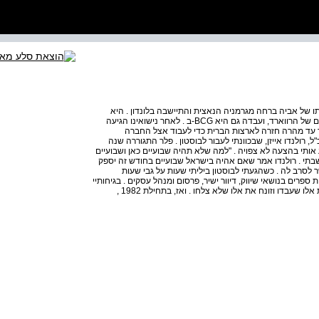
ניה אחרי שמשפחתו של אביה ברחה מגרמניה הנאצית והתיישבה בלונדון . היא
היתה בוגרת אוניברסיטת קיימברידג' ובית הספר למנהל עסקים של הרווארד, ועבדה גם היא BCG-ב . לאחר נישואינו הגיעה
 עד מהרה חזרה לארצות הברית כדי לעבוד אצל החברה
מנכ"ל, רולנדו אייזן, שבכוונתי לעבור לבוסטון . פלר התגוררה שנה
 אותי בהצעה לא צפויה . "למה שלא תהיה שבועיים כאן ושבועיים
שבתי . רולנדו אמר שאם אהיה בישראל שבועיים בחודש זה יספק
 לסרב לה . כשהגעתי לבוסטון ביליתי שעות על גבי שעות
רים בנושאי שיווק, דיוור ישיר, פרסום ומנהל עסקים . בגיחותיי
ארצה בחנתי את הרעיונות החדשניים שגיליתי שם, מאמץ את אלו שעבדו וזונח את אלו שלא צלחו . ואז, בתחילת 1982 ,