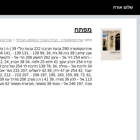
שלום אורח
מפתח
מתוך:
ארכיטקסטורה : הבית הערבי כטקסט חברתי
>
ארכיטקס
מכה ,197 246 אל – מנסי 39 מסמור, מע'ארת מסמור 42 מעאויה ,34 ,39 85 - ,86 ,121 ,222 225 אל –...