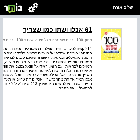
שלום אורח
61 אכלו ושתו כמו שצריך
מתוך:
100 דברים שאנשים מצליחים עושים
>
100 דברים שאנשים מצליחים עושים
בהנחה שאכילה ושתייה של מוצרים בריאים בלבד איננה באה 
הימנעו ממאכלים וממשקאות שבּרור שאינם טובים לבריאות, א
ממזונות שומניים ומסוכרים . בכל צריכה של מזון או משקה, ה
המזיקים לבריאות . עם הזמן, האידיאל הוא לצמצם את הפער 
אמצו כמה הרגלים חדשים לפני שהרופאים יאבחנו דבר מה, כמו
באופן יזום כמה הרגלי אכילה ושתייה בריאים . תוכלו לעשות 
אכלו תמיד ארוחת בוקר כלשהי . אכלו פירות טריים או תערו
חמים בסוכר . אכלו ושתו כמו 
להתעכל...
אל הספר