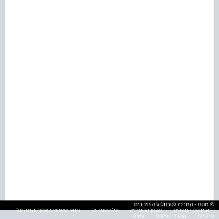
© מטח - המרכז לטכנולוגיה חינוכית
אינדקס הספרים
תקנון הספרייה
על הספרייה
תנאי שימוש באתר והגנה על
פרטיות
הסדרי נגישות
עזרה