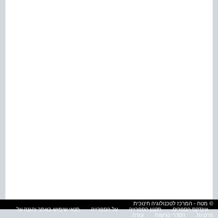
© מטח - המרכז לטכנולוגיה חינוכית
אינדקס הספרים
תקנון הספרייה
על הספרייה
תנאי שימוש באתר והגנה על
פרטיות
הסדרי נגישות
עזרה