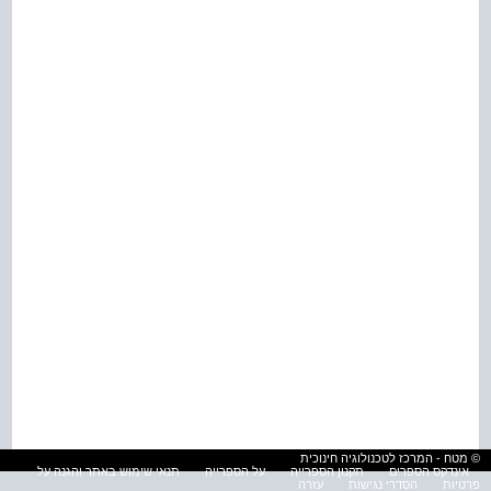
© מטח - המרכז לטכנולוגיה חינוכית
אינדקס הספרים
תקנון הספרייה
על הספרייה
תנאי שימוש באתר והגנה על
פרטיות
הסדרי נגישות
עזרה