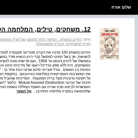
שלום אורח
12. משחקים, טילים, המלחמה הקרה וסופה
מתוך:
החיים כמשחק : הסיפור הלא־מתמטי של תורת המשחקים
תורת המשחקים, גיבוריה ומשמעותה
החיים כמשחק 100 ומינה את רוברט סטריינג' מק
לנשיאות, אך בשל המינוי לממשל קנדי כיהן כנשיא פורד במש
בממשלו של לינדון ג'ונסון עד 1968 
המשחקים, היה ללא ספק אדריכל ראשי של מדיניות החוץ והה
האימה בין הגושים . גנרל סובייטי סיכם שנים רבות אחר כך :
את המעורבות האמריקאית במלחמה בווייטנאם . בתקופת הנש
תיבות של הביטוי on
שלמימושה במקרה מלחמה התחייבו...
אל הספר