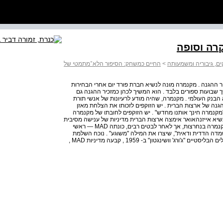
, גיבוריה ומשמעותה
>
החיים כמשחק: הסיפור הלא־מתמטי של
נמרה למזכיר ההגנה . מקנמרה מונה לנשיא חברת פורד יום אחרי הבחירות
ך שבועות ספורים בלבד . הוא המשיך לכהן כמזכיר ההגנה גם
, ועם פרישתו מונה לנשיא הבנק העולמי . מקנמרה, שהיה מודע לרעיונות של אנשי תורת
גנה של ארצות הברית . יש הזוקפים לזכותו את הצלחת מאזן
 "מקנמרה חינך אותנו מחדש" . יש הזוקפים לחובתו של מקנמרה
יא אייזנהאואר אימצה ארצות הברית מדיניות של ענישה מסיבית
על תקיפה גרעינית מצד ברית המועצות . המדיניות שהוביל מקנמרה בנחרצות, אך לאחר לבטים רבים, כונתה MAD — ראשי
Mutual Assured Destructi , כלומר "השמדה הדדית ודאית", שיצרו את המילה "משוגע" . נוכח השלמת
האפשרות לביצוע מכה שנייה עם השקת הצוללת נושאת הטילים הבליסטיים "ג'ורג' וושינגטון" ב- 1959 , קבעה מדיניות MAD ,