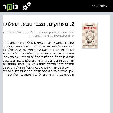
שלום אורח
2. משחקים, מצבי טבע, תועלת ותוחלת
מתוך:
החיים כמשחק : הסיפור הלא־מתמטי של תורת המשחקים
תורת המשחקים, גיבוריה ומשמעותה
בגמלוניות על שתי שאלות יסוד : מהי תורת המשחקים ומה 
פשוטה ומדויקת דיה . משחק הוא מצב שבו קיימת תלות הדדי
אחד מהמעורבים תלויה לא רק בו אלא גם בהחלטות של המעו
מצב שבו מקבלי ההחלטות התלויים זה בזה אינם בני אדם אלא י
חד-תאים וגֶנים . רבים מהמשחקים שלנו מתנהלים בתנאים 
התקבלו לפני שנדרשנו להחליט בעצמנו, קורה שההחלטות האלה
להדגיש את ניגוד האינטרסים בין מקבלי ההחלטות . לעתים קו
ואכן, במצבים רבים שבהם מקבלי ההחלטות תלויים זה בזה, 
העוסקת בניתוח משחקים רלוונטית אפוא כ...
אל הספר