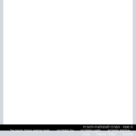
© מטח - המרכז לטכנולוגיה חינוכית
אינדקס הספרים
תקנון הספרייה
על הספרייה
תנאי שימוש באתר והגנה על
פרטיות
הסדרי נגישות
עזרה