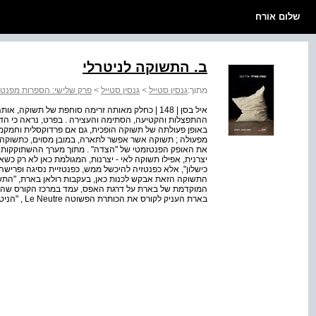
שלום אורח
ב. התשוקה לניטרלי
מתוך:
גנסין סטייל
>
גנסין סטייל
>
פרק שלישי: הספרות מפנטז
איל בסן | 148 | כחלק מאותה זרימה סוחפת של תשוק
ההתפצלות והקטיעה, הסתימה והעצירה . בפרט, נראה כי הדגש
באופן פעולתה של תשוקה הופכית, גם אם פרדוקסלית וחמקמק
מפעולה ; תשוקה אשר אפשר לתארהּ, במובן מסוים, כתשוקה 
את האופק הפנטזמטי של "הצדה" . מתוך מערך ההשתוקקות 
יצרנית, אפילו תשוקה לאי - יצרנות, המגולמת כאן לא רק 
כישלון", אלא כפנטזיה להיכשל ממש, כפנטזיית נסיגה ופרישה
התשוקה הזאת אבקש לכנות כאן, בעקבות רולאן בארת, "התשו
בארת העניק לקורס את הכותרת הפשוטה Le Neutre , "הניטרלי",...