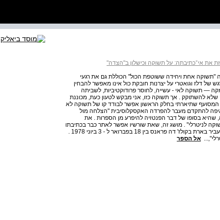
ת את אי־כתיבתה: על תשוקה וכישלון ב"הצדה"
ה, אותה "תשוקה אחת ויחידה ששוטפת הכול" הכוללת גם את רגעי
 של דלז וגואטרי על יצרנות חובקת כול אינו מאפשר להבחין
ה — תשוקה לאי - עשייה, לחוסר פרודוקטיביות, לשביתה
שלא להשתוקק . אך תשוקה כזו, אני מבקש לטעון כעת, מכוננת
המסועף שתיארתי בחלק הראשון אפשר לבודד קו של תשוקה לא
כשאיפה להתקדם מעבר להפרדה האקסקלוסיבית "הצלחה מול
, שהיא בסופו של דבר הפנטזיה להיפרע מן הספרות . את
קה לניטרלי" . מושג זה, שאת שורשיו אפשר לאתר כבר בכתיבתו
המוקדמת של בארת על דרגת האפס, עמד במרכז הקורס שהעביר בארת בקולז' דה פראנס בין 18 בפברואר ל - 3 ביוני 1978 .
אל הספר