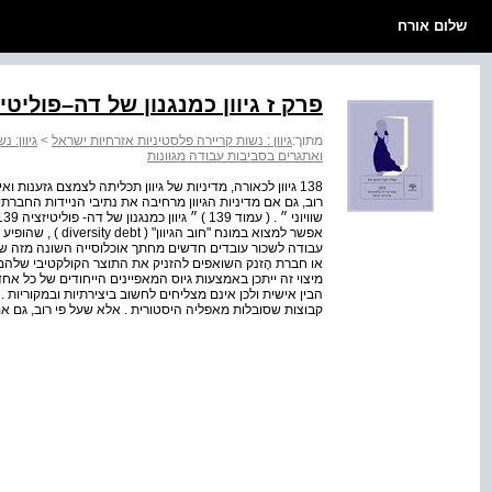
שלום אורח
פרק ז גיוון כמנגנון של דה–פוליטי
מתוך:
גיוון : נשות קריירה פלסטיניות אזרחיות ישראל
>
גיוון: 
ואתגרים בסביבות עבודה מגוונות
138 גיוון לכאורה, מדיניות של גיוון תכליתה לצמצם גזענות 
רוב, גם אם מדיניות הגיוון מרחיבה את נתיבי הניידות החב
אפשר למצוא במונח "
או חברת הֶזנק השואפים להזניק את התוצר הקולקטיבי שלהם
מיצוי זה ייתכן באמצעות גיוס המאפיינים הייחודים של כל א
הבין אישית ולכן אינם מצליחים לחשוב ביצירתיות ובמקוריות . ל
קבוצות שסובלות מאפליה היסטורית . אלא שעל פי רוב, גם אם 