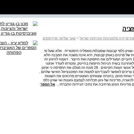
זציה
נשות קריירה פלסטיניות אזרחיות ישראל
>
שער שלישי: פרדוקסים
ואי-שוויון כלפי קבוצות שסובלות מאפליה היסטורית . אלא שעל פי
רתית של פרטים באותן קבוצות, היא אינה משנה את המבנה הלא
שוויוני ״ . ( עמוד 139 ) ״ גיוון כמנגנון של דה- פוליטיזציה 139 חיוביים המגדילים את התפוקה ואת הייצור . דוגמה להיגיון זה
חוב הגיוון" ( diversity debt ) , שהופיע לאחרונה בשיח הניהול והיזמות בהייטק, ומטרתו לעודד ארגוני
עבודה לשכור עובדים חדשים מחתך אוכלוסייה השונה מזה של אנשי הצוות הקיימים . 28 מונח זה מגלם את התפיסה כי ארגון
 צריכים לאפשר לעובדיהם למצות את הפוטנציאל האישי שלהם .
חד ואחת מהם, בהנחה שצוותים הומוגניים מדכאים את השונוּת
כאורה, מדיניות של גיוון תכליתה לצמצם גזענות ואי שוויון כלפי
מדיניות הגיוון מרחיבה את נתיבי הניידות החברתי...
אל הספר