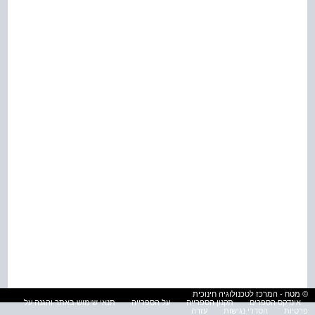
© מטח - המרכז לטכנולוגיה חינוכית
אינדקס הספרים
תקנון הספרייה
על הספרייה
תנאי שימוש באתר והגנה על
פרטיות
הסדרי נגישות
עזרה