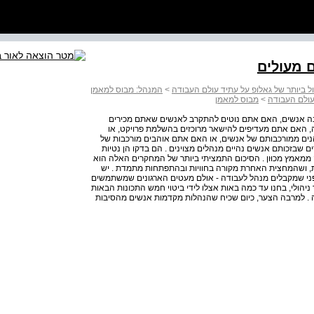
 ביותר של גאלופ על עתיד עולם העבודה
>
המנהל: מבוס למאמן
עולם העבודה
>
מבוס למאמן
בה אנשים, האם אתם נוטים להתקרב לאנשים שאתם מכירים
דה, האם אתם מעדיפים להישאר מרוכזים בהשלמת פרויקט, או
ים ממורכבותם של אנשים, או האם אתם אוהבים מורכבות של
 שבזכותם אנשים נהיים מנהלים מצוינים . הם בדקו הן נטיות
ממאמץ מכוּון . הסיכום התמציתי ביותר של המחקרים האלה הוא
ֹת, ושהמחצית האחרת מקורה בחוויות ובהתפתחות מתמדת . יש
 לפני שמקבלים מנהל לעבודה - אולם מעטים הארגונים שמשתמשים
יהולי, בחנו עד כמה באות אצלו לידי ביטוי חמש התכונות הבאות
יבה . למרבה הצער, כיום שכיח שהנהלות מקדמות אנשים מהסיבות