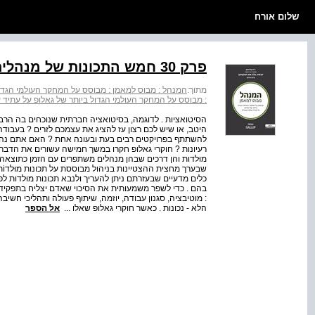
שלום אורח
פרק 30 חמש התכונות של מנהלים מעולים
מתוך:
המנהל : מבוס למאמן : מבוסס על המחקר העולמי הגדול
: מבוסס על המחקר העולמי הגדול ביותר של גאלופ על עתיד 
הסיטואציות . לדוגמה, בסיטואציה חברתית שנוכחים בה הר
היטב, או שיש לכם רצון עז להציג את עצמכם לזרים ? בעבו
להשתתף בפרויקטים רבים בעת ובעונה אחת ? האם אתם נהנ
רעיונות ? חוקרי גאלופ חקרו במשך חמישה עשורים את הדברים
מוּלדות והן דרכים שבהן מנהלים משתפרים עם הזמן כתוצאה 
שבערך מחצית ההצטיינות בניהול מבוססת על תכונות מוּלדו
כלים מדעיים שבעזרתם ניתן להעריך ולנבא תכונות מוּלדות
בהם . כדי לשפר משמעותית את הסיכוי שאדם יצליח בתפקיד נ
: מוטיבציה, סגנון עבודה, יוזמה, שיתוף פעולה ותהליכי חש
הלא ‑ נכונות . כאשר חוקרי גאלופ שאלו ...
אל הספר