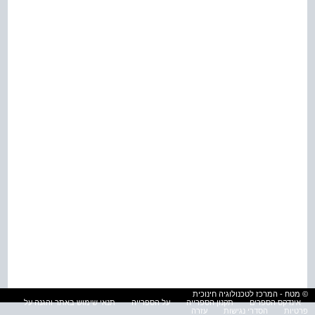
© מטח - המרכז לטכנולוגיה חינוכית
אינדקס הספרים
תקנון הספרייה
על הספרייה
תנאי שימוש באתר והגנה על
פרטיות
הסדרי נגישות
עזרה