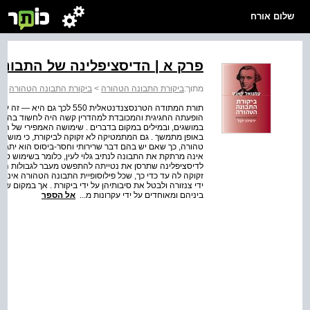
שלום אורח
פרק א | הדיסציפלינה של התבונ
מתוך:
ביקורת התבונה הטהורה
>
ביקורת התבונה הטהורה
תורת המתודה הטרנסצנדנטאלית 0
במושגים, ובמילים במקום בדברים . שימושה האמפירי של התבונ
טהורה, כך שאם יש בהם דבר שרירותי וחסר-ביסוס הוא יתגלה
אינה מרתקת את התבונה לנתיב גלוי לעין, כלומר בשימוש טר
לדיסציפלינה שתרסן את נטייתה להתפשט מעבר לגבולות הצרים
זקוקה לה עד כדי כך, שכל פילוסופיית התבונה הטהורה אינה 
ידי צנזורה ולבטל את סיבותיהן על ידי ביקורת . אך במקום 
ביניהם ומאוחדים על ידי עקרונות מ...
אל הספר